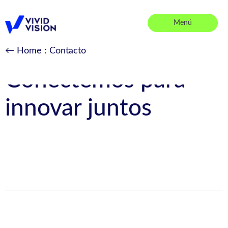
Saltar
al
Menú
contenido
Vivid Vision
← Home
: Contacto
Conectemos para
innovar juntos