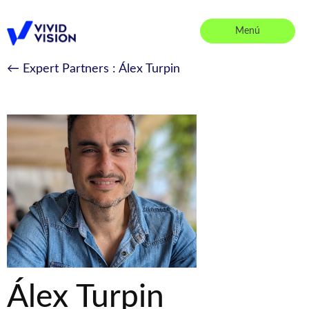
Saltar
al
Menú
contenido
Vivid Vision
← Expert Partners
: Álex Turpin
Álex Turpin