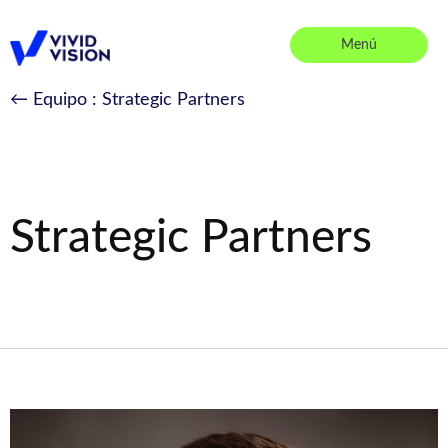
Saltar
al
Menú
contenido
Vivid Vision
← Equipo
: Strategic Partners
Strategic Partners