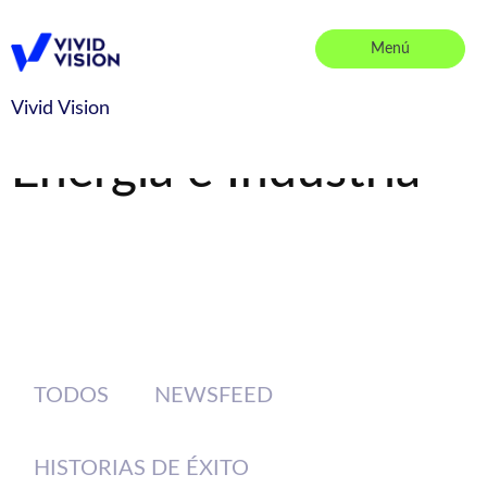
Saltar
al
Menú
contenido
Vivid Vision
Vivid Vision
Energía e Industria
TODOS
NEWSFEED
HISTORIAS DE ÉXITO