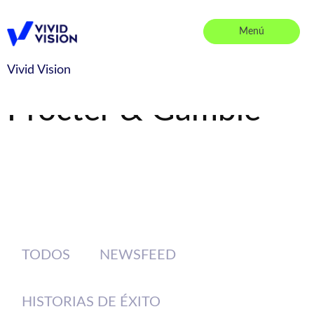
Saltar
al
Menú
contenido
Vivid Vision
Vivid Vision
Procter & Gamble
TODOS
NEWSFEED
HISTORIAS DE ÉXITO