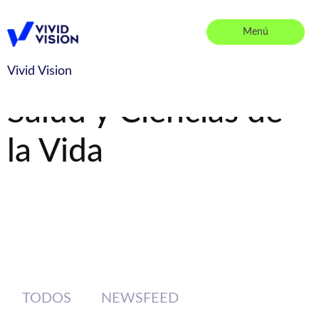
Saltar
al
Menú
contenido
Vivid Vision
Vivid Vision
Salud y Ciencias de
la Vida
TODOS
NEWSFEED