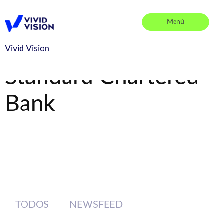
Saltar
al
Menú
contenido
Vivid Vision
Vivid Vision
Standard Chartered
Bank
TODOS
NEWSFEED