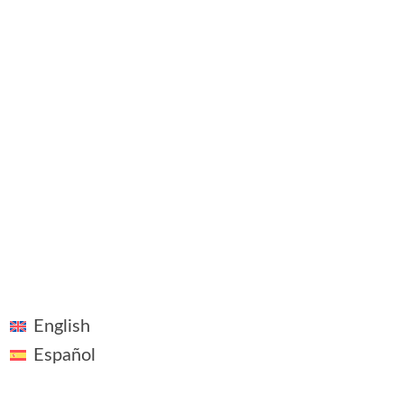
©2018 - 2026 ~ Vivid Vision ~ Todos los derechos reservados
Linkedin
Aviso Legal
Plaza Pablo Ruiz Picasso, 1, Madrid
English
Español