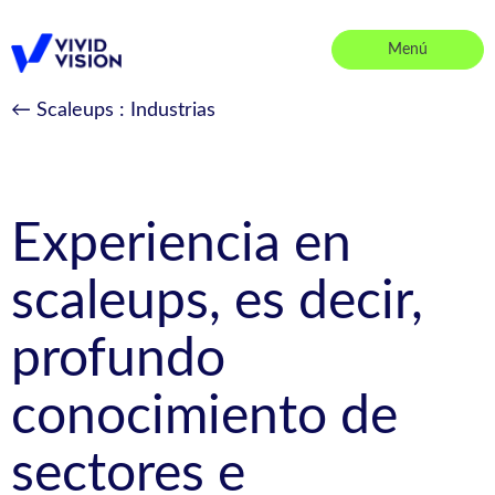
Saltar
al
Menú
contenido
Vivid Vision
← Scaleups
: Industrias
Experiencia en
scaleups, es decir,
profundo
conocimiento de
sectores e